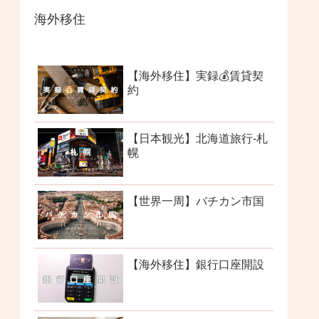
海外移住
【海外移住】実録💰賃貸契
約
【日本観光】北海道旅行-札
幌
【世界一周】バチカン市国
【海外移住】銀行口座開設