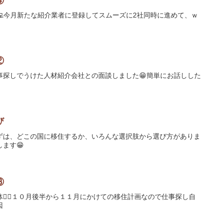
④
🏻‍💻今月新たな紹介業者に登録してスムーズに2社同時に進めて、ｗ
②
事探しでうけた人材紹介会社との面談しました😁簡単にお話しした
び
ずは、どこの国に移住するか、いろんな選択肢から選び方がありま
ます😁
③
😮‍💨１０月後半から１１月にかけての移住計画なので仕事探し自
因