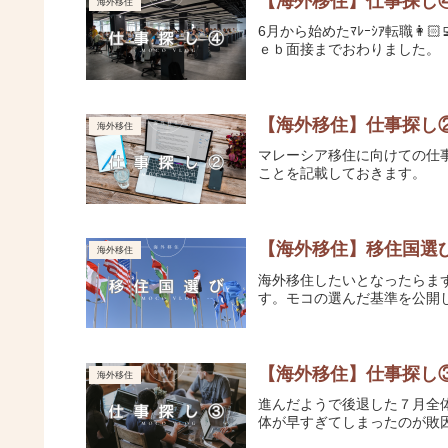
【海外移住】仕事探し
海外移住
6月から始めたﾏﾚｰｼｱ転職
ｅｂ面接までおわりました。
【海外移住】仕事探し
海外移住
マレーシア移住に向けての仕
ことを記載しておきます。
【海外移住】移住国選
海外移住
海外移住したいとなったらま
す。モコの選んだ基準を公開し
【海外移住】仕事探し
海外移住
進んだようで後退した７月全体
体が早すぎてしまったのが敗