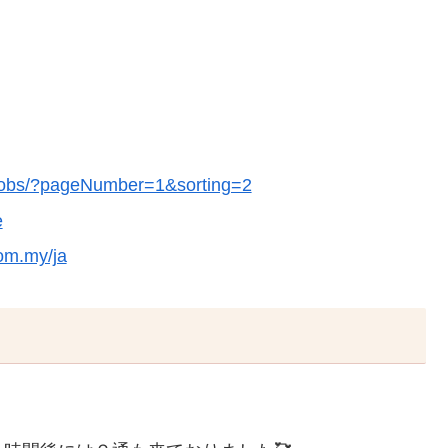
nd-jobs/?pageNumber=1&sorting=2
e
om.my/ja