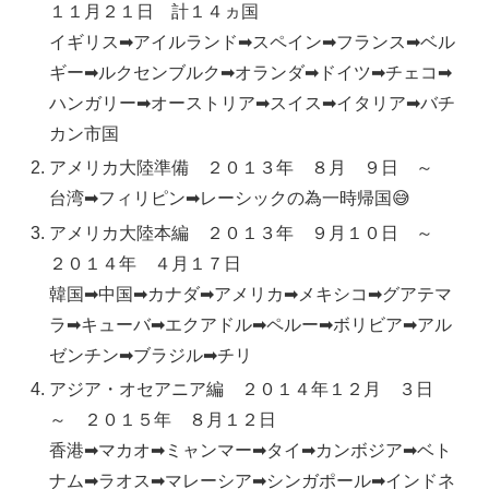
１１月２１日 計１４ヵ国
イギリス➡アイルランド➡スペイン➡フランス➡ベル
ギー➡ルクセンブルク➡オランダ➡ドイツ➡チェコ➡
ハンガリー➡オーストリア➡スイス➡イタリア➡バチ
カン市国
アメリカ大陸準備 ２０１３年 ８月 ９日 ～
台湾➡フィリピン➡レーシックの為一時帰国😅
アメリカ大陸本編 ２０１３年 ９月１０日 ～
２０１４年 ４月１７日
韓国➡中国➡カナダ➡アメリカ➡メキシコ➡グアテマ
ラ➡キューバ➡エクアドル➡ペルー➡ボリビア➡アル
ゼンチン➡ブラジル➡チリ
アジア・オセアニア編 ２０１４年１２月 ３日
～ ２０１５年 ８月１２日
香港➡マカオ➡ミャンマー➡タイ➡カンボジア➡ベト
ナム➡ラオス➡マレーシア➡シンガポール➡インドネ