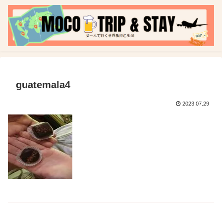
guatemala4
2023.07.29