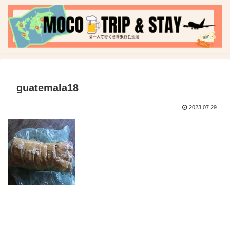
guatemala18
2023.07.29