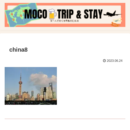
china8
2023.06.24