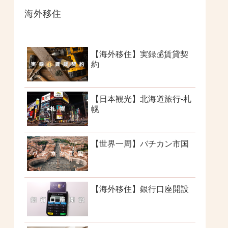
海外移住
【海外移住】実録💰賃貸契
約
【日本観光】北海道旅行-札
幌
【世界一周】バチカン市国
【海外移住】銀行口座開設