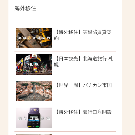
海外移住
【海外移住】実録💰賃貸契
約
【日本観光】北海道旅行-札
幌
【世界一周】バチカン市国
【海外移住】銀行口座開設