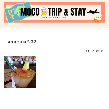
america2-32
2023.07.29