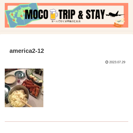
america2-12
2023.07.29