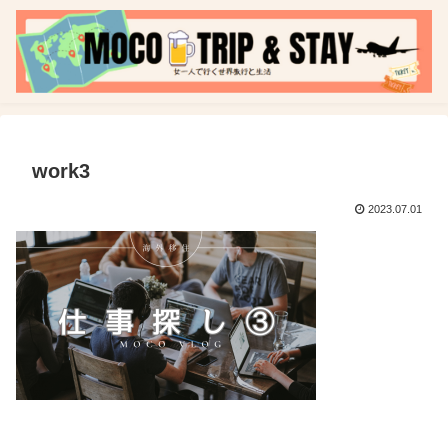
work3
2023.07.01