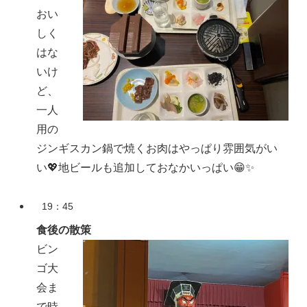
おい
しく
はな
いけ
ど、
一人
用の
ジンギスカン鍋で焼くお肉はやっぱり雰囲気がい
い💖地ビールも追加しておなかいっぱい😁✨
19：45
食後の散策
ビン
ゴ大
会ま
で時