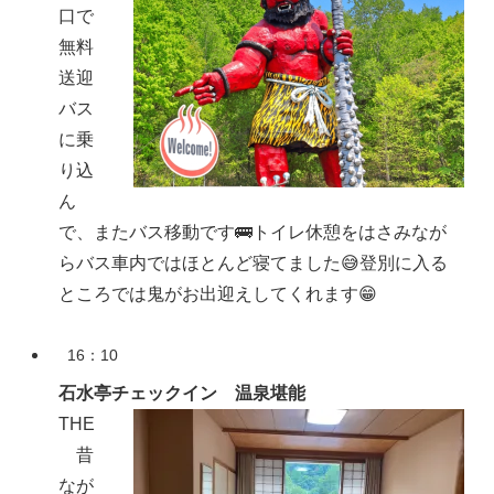
口で
無料
送迎
バス
に乗
り込
ん
で、またバス移動です🚌トイレ休憩をはさみなが
らバス車内ではほとんど寝てました😅登別に入る
ところでは鬼がお出迎えしてくれます😁
16：10
石水亭チェックイン 温泉堪能
THE
昔
なが