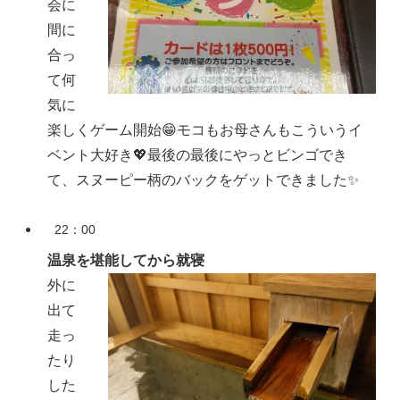
会に
間に
合っ
て何
気に
楽しくゲーム開始😁モコもお母さんもこういうイ
ベント大好き💖最後の最後にやっとビンゴでき
て、スヌーピー柄のバックをゲットできました✨
22：00
温泉を堪能してから就寝
外に
出て
走っ
たり
した