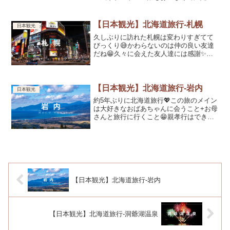
す💖
【日本観光】北海道旅行-札幌
日本観光
久しぶりに訪れた札幌は変わりすぎてて
びっくり😅かわらないのは仲の良い友達
だね😁久々に会えた友人達には感謝✨会
えなかった友人たちはまた今度😅
【日本観光】北海道旅行-岩内
日本観光
約5年ぶりに北海道旅行💖この旅のメイン
は大好きなおばあちゃんに会うこと+お母
さんと旅行に行くこと😁親孝行はできる
うちにね
【日本観光】北海道旅行-岩内
【日本観光】北海道旅行-洞爺湖温泉