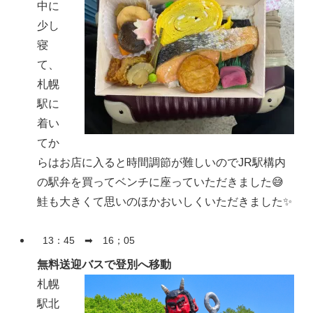
中に
少し
寝
て、
札幌
駅に
着い
てか
らはお店に入ると時間調節が難しいのでJR駅構内
の駅弁を買ってベンチに座っていただきました😅
鮭も大きくて思いのほかおいしくいただきました✨
13：45 ➡ 16；05
無料送迎バスで登別へ移動
札幌
駅北