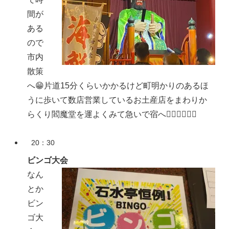
間が
ある
ので
市内
散策
へ😁片道15分くらいかかるけど町明かりのあるほ
うに歩いて数店営業しているお土産店をまわりか
らくり閻魔堂を運よくみて急いで宿へ🏃🏻‍♀️🏃🏻‍♀️
20：30
ビンゴ大会
なん
とか
ビン
ゴ大