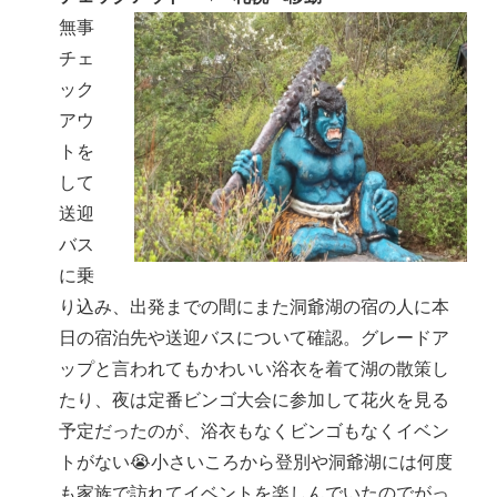
無事
チェ
ック
アウ
トを
して
送迎
バス
に乗
り込み、出発までの間にまた洞爺湖の宿の人に本
日の宿泊先や送迎バスについて確認。グレードア
ップと言われてもかわいい浴衣を着て湖の散策し
たり、夜は定番ビンゴ大会に参加して花火を見る
予定だったのが、浴衣もなくビンゴもなくイベン
トがない😭小さいころから登別や洞爺湖には何度
も家族で訪れてイベントを楽しんでいたのでがっ