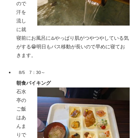
ので
汗を
流し
に就
寝前にお風呂に♨️やっぱり肌がつやつやしている気
がする😁明日もバス移動が長いので早めに寝てお
きます。
8/5 7：30～
朝食バイキング
石水
亭の
ご飯
はあ
んま
りで