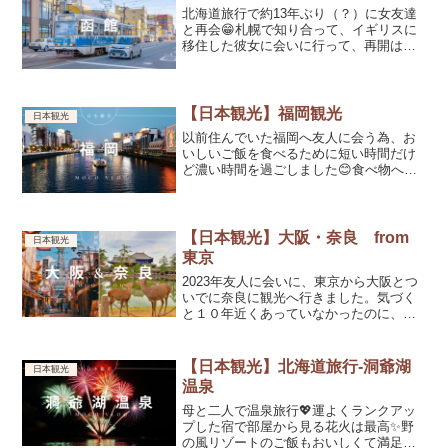
北海道旅行で約13年ぶり（？）に女友達
と再会😁札幌で知り合って、イギリスに
移住した彼女に会いに行って、再開は彼
女の故郷の函館💖短すぎてもっと話した
かったけど良い時間を過ごせた✨
【日本観光】福岡観光
日本観光
以前住んでいた福岡へ友人に会う為、お
いしいご飯を食べるために短い時間だけ
ど濃い時間を過ごしました😊食べ物へお
金使いすぎたなぁ😓
【日本観光】大阪・奈良 from
日本観光
東京
2023年友人に会いに、東京から大阪とつ
いでに奈良に観光へ行きました。気づく
と１０年近くあっていなかったのに、仲
良くしてくれて本当にありがたい友人で
す。初めての奈良はとっても気に行って
しまい、初めて観光Tシャツまで買いまし
【日本観光】北海道旅行-洞爺湖
日本観光
た。鹿かわいかったなぁ。
温泉
母と二人で温泉旅行💖運よくランクアッ
プした宿で部屋から見る花火は最高✨野
の風リゾートのご飯もおいしくて満足で