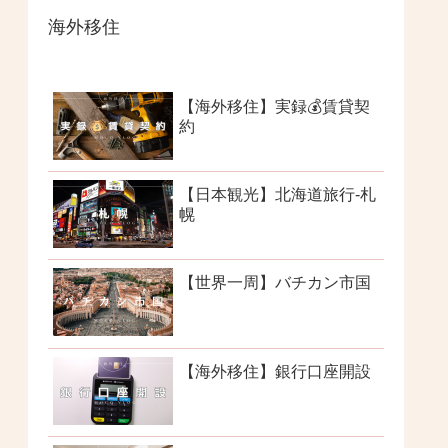
海外移住
【海外移住】実録💰賃貸契
約
【日本観光】北海道旅行-札
幌
【世界一周】バチカン市国
【海外移住】銀行口座開設