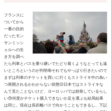
フランスに
ついてから
一番の目的
だったモン
サンミッシ
ェルへの生
き方を調べ
たら列車とバスを乗り継いでたどり着くようなとっても遠
いところというのが判明🤪それでもやっぱり行きたいので
まずは列車のチケットを買いに行くもストライキ中の為い
つ再開されるかわからない状態😥日本ではストライキな
んて見たことないけど、ヨーロッパでは頻発しているらし
い😓何度かチケット購入できないか足を運ぶも結局結果
は同じ。現在は長距離バスで向かうこともできるし、下記