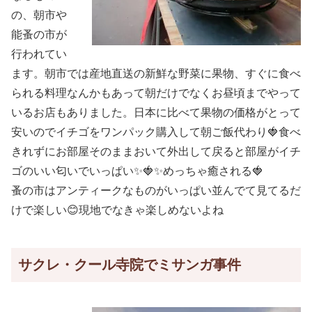
の、朝市や
能蚤の市が
行われてい
ます。朝市では産地直送の新鮮な野菜に果物、すぐに食べ
られる料理なんかもあって朝だけでなくお昼頃までやって
いるお店もありました。日本に比べて果物の価格がとって
安いのでイチゴをワンパック購入して朝ご飯代わり🍓食べ
きれずにお部屋そのままおいて外出して戻ると部屋がイチ
ゴのいい匂いでいっぱい✨🍓✨めっちゃ癒される🍓
蚤の市はアンティークなものがいっぱい並んでて見てるだ
けで楽しい😊現地でなきゃ楽しめないよね
サクレ・クール寺院でミサンガ事件