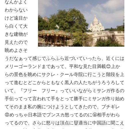
なんかよく
わからない
けど遠目か
ら白くて大
きな建物が
見えたので
眺めよさそ
うだなぁって感じでふらふら近づいていったら、近くには
メリーゴーランドまであって、平和な見た目満載😊上か
らの景色を眺めにサクレ・クール寺院に行こうと階段を上
って進むとどこからともなく黒人の人たちがうろうろして
いて、『フリー フリー』っていいながらミサンガ作るの
手伝ってって言われて手をとって勝手にミサンガ作り始め
てそのまま私の腕につけようとしてきたので、ブチギレ
😡めっちゃ日本語でプンスカ怒ってるのに🤬相手がわら
ってるので、さらに怒りは頂点に👹適当に中国語に聞こえ