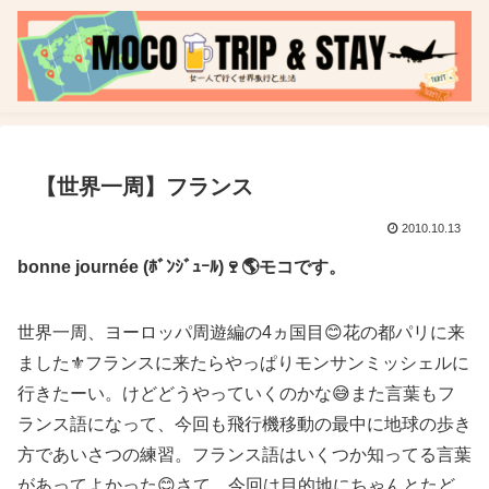
【世界一周】フランス
2010.10.13
bonne journée (ﾎﾞﾝｼﾞｭｰﾙ)🍷🌎モコです。
世界一周、ヨーロッパ周遊編の4ヵ国目😊花の都パリに来
ました⚜️フランスに来たらやっぱりモンサンミッシェルに
行きたーい。けどどうやっていくのかな😅また言葉もフ
ランス語になって、今回も飛行機移動の最中に地球の歩き
方であいさつの練習。フランス語はいくつか知ってる言葉
があってよかった😊さて、今回は目的地にちゃんとたど