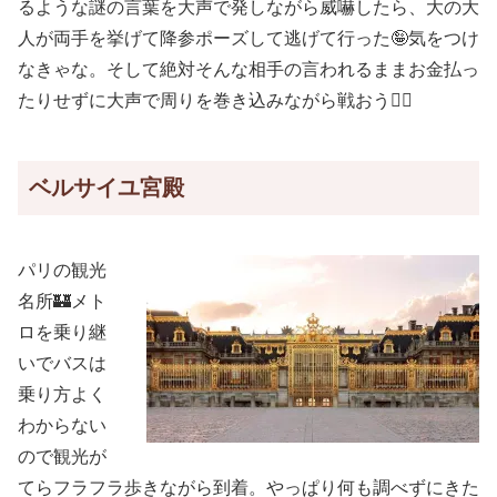
るような謎の言葉を大声で発しながら威嚇したら、大の大
人が両手を挙げて降参ポーズして逃げて行った🤪気をつけ
なきゃな。そして絶対そんな相手の言われるままお金払っ
たりせずに大声で周りを巻き込みながら戦おう✊🏻
ベルサイユ宮殿
パリの観光
名所🏰メト
ロを乗り継
いでバスは
乗り方よく
わからない
ので観光が
てらフラフラ歩きながら到着。やっぱり何も調べずにきた