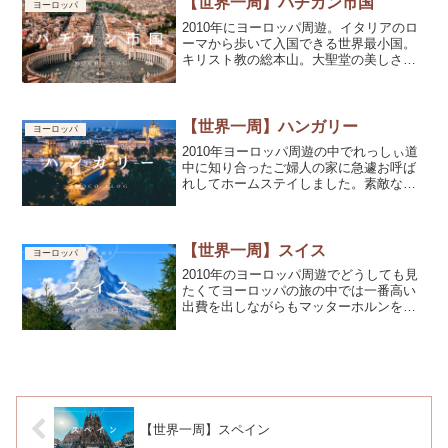
【世界一周】バチカン市国
ヨーロッパ
2010年にヨーロッパ周遊。イタリアのロ
ーマから歩いて入国できる世界最小国。
キリスト教の総本山。大聖堂の美しさは
ごってごてでいい感じ。ダヴィンチコー
ドという映画を見てから訪れるともっと
楽しめるかも。
【世界一周】ハンガリー
ヨーロッパ
2010年ヨーロッパ周遊の中でれっしぃ道
中に知り合ったご婦人の家に急遽お呼ば
れしてホームステイしました。素敵な体
験でした。
【世界一周】スイス
ヨーロッパ
2010年のヨーロッパ周遊でどうしても見
たくてヨーロッパの旅の中では一番高い
出費を出しながらもマッターホルンをこ
の目で見ることができて感動。宿のお部
屋からも美しい景色を眺められて本当に
来てよかった。
【世界一周】スペイン