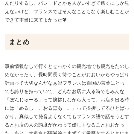
んだりするし、パレードとかも人がいすぎて遠くにしか見
えないけど、フランスではそんなこともなく楽しむことが
できて本当に来てよかった💖
まとめ
事前情報なしで行くとせっかくの観光地でも観光をたのし
めなかったり、長時間長く待つことがおおいからやっぱり
計画って大切なんだなぁ😅フランスは自国の言葉にとっ
ても誇りを持っていて、どんなお店に入る時でもみんな
「ぼんじゅーる」って挨拶しながら入って、お店を出る時
には「めるしー。おるぼあー。」って挨拶してるひとばっ
かり。真似して発音よくなくてもフランス語で話そうとす
るとお店の人の態度がかわって優しくなることおおかっ
た。あと、水道水が壊滅的にまずくて歯磨きするときにま