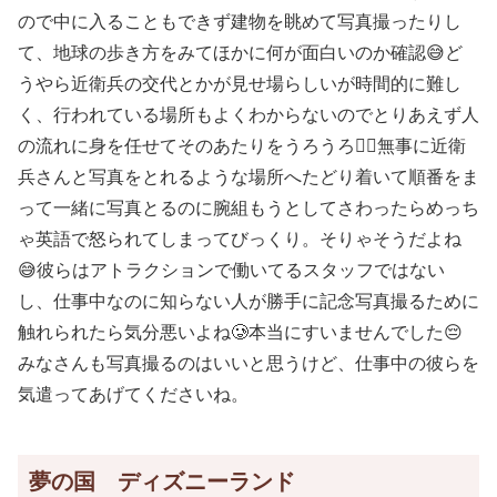
ので中に入ることもできず建物を眺めて写真撮ったりし
て、地球の歩き方をみてほかに何が面白いのか確認😅ど
うやら近衛兵の交代とかが見せ場らしいが時間的に難し
く、行われている場所もよくわからないのでとりあえず人
の流れに身を任せてそのあたりをうろうろ🚶‍♀️無事に近衛
兵さんと写真をとれるような場所へたどり着いて順番をま
って一緒に写真とるのに腕組もうとしてさわったらめっち
ゃ英語で怒られてしまってびっくり。そりゃそうだよね
😅彼らはアトラクションで働いてるスタッフではない
し、仕事中なのに知らない人が勝手に記念写真撮るために
触れられたら気分悪いよね🥲本当にすいませんでした😔
みなさんも写真撮るのはいいと思うけど、仕事中の彼らを
気遣ってあげてくださいね。
夢の国 ディズニーランド