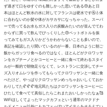
ず過ぎて口をゆすぐのも難しかった思いである😓あと日
本はほとんど軟水の水に対してフランスは硬水です🚰💧体
に合わないのか髪や体がカサカサになっちゃった。スーパ
ーで売ってるお水もガス入りの炭酸みたいのが並んでてわ
からずに買って飲んでびっくりした😓ペットボトルを振
ってみてもガス入りかどうかわからないことも多いので、
表記を確認したり聞いているのが一番。日本のように朝ご
飯からガッツリ食べるのではなく、ほとんどがクロワッサ
ンをカプチーノとかコーヒーと一緒に食べて終わるスタイ
ルが一般的で朝物足りなくて、レストランに交渉してチー
ズ入りオムレツを作ってもらってクロワッサンと一緒に食
べたけど、やっぱりクロワッサンめっちゃおいしくておか
わりしてた🥐🥐🥐地元民たちはクロワッサンをコーヒーに
ひたして食べてて真似したらこれまたおいしかったなぁ🥰
WiFiほしくてよったマックカフェという通常のマクドナ
ルドメニュー以外にもカフェっぽいアイテムをそろえてい