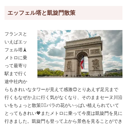
エッフェル塔と凱旋門散策
フランスと
いえばエッ
フェル塔🗼
メトロに乗
って最寄り
駅まで行く
途中社内か
らもきれいなタワーが見えて感激😊とりあえず足元まで
行くもなぜか上に行く気がなくなり、そのままセーヌ川沿
いをちょっと散策🚶‍♀️バラの花がいっぱい植えられていて
とってもきれい💖またメトロに乗って今度は凱旋門を見に
行きました。凱旋門も登って上から景色を見ることができ