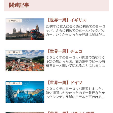
関連記事
【世界一周】イギリス
ヨーロッパ
2010年に友人に会う為に初めてのヨーロ
ッパ。さらに初めての女一人バックパッ
カー。いくからかったか詳細は記録がな
いのでわからないけど楽しかった記憶は
いつまでも残っています。
【世界一周】チェコ
ヨーロッパ
２０１０年のヨーロッパ周遊で当初行く
予定の無かった国。旅の途中でビール消
費世界一と聞いて訪れることにしまし
た。ビールをたらふく飲めて幸せでし
た。
【世界一周】ドイツ
ヨーロッパ
２０１０年にヨーロッパ周遊しました。
短い期間しかなかったので一番行きたか
ったシンデレラ城のモデルと言われるノ
インシュバンシュタイン城へ行ってきま
した。別のお城へ泊まったり楽しめまし
た。