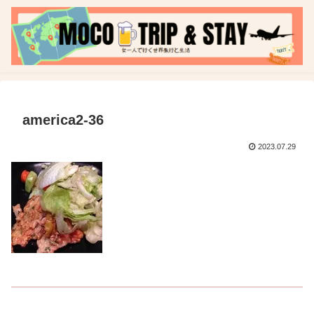
america2-36
2023.07.29